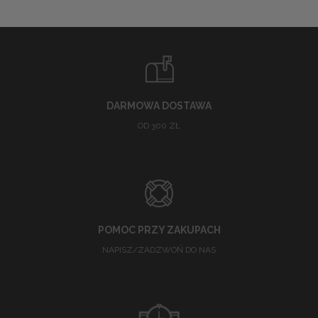
DARMOWA DOSTAWA
OD 300 ZŁ
POMOC PRZY ZAKUPACH
NAPISZ/ZADZWOŃ DO NAS