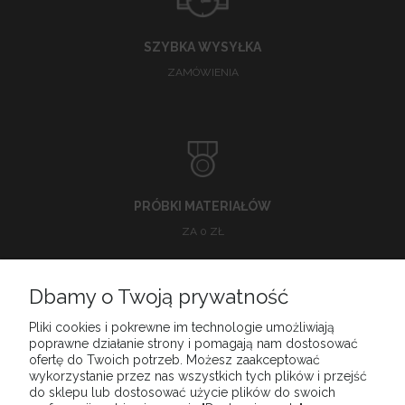
SZYBKA WYSYŁKA
ZAMÓWIENIA
PRÓBKI MATERIAŁÓW
ZA 0 ZŁ
Dbamy o Twoją prywatność
O NAS
Pliki cookies i pokrewne im technologie umożliwiają
poprawne działanie strony i pomagają nam dostosować
ofertę do Twoich potrzeb. Możesz zaakceptować
POMOC
wykorzystanie przez nas wszystkich tych plików i przejść
do sklepu lub dostosować użycie plików do swoich