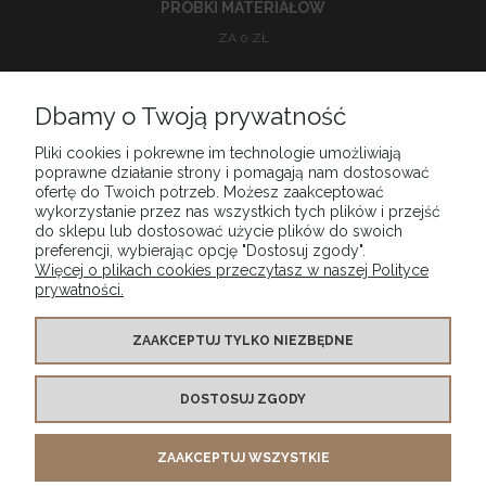
PRÓBKI MATERIAŁÓW
ZA 0 ZŁ
Dbamy o Twoją prywatność
O NAS
Pliki cookies i pokrewne im technologie umożliwiają
poprawne działanie strony i pomagają nam dostosować
ofertę do Twoich potrzeb. Możesz zaakceptować
POMOC
wykorzystanie przez nas wszystkich tych plików i przejść
do sklepu lub dostosować użycie plików do swoich
preferencji, wybierając opcję "Dostosuj zgody".
MOJE KONTO
Więcej o plikach cookies przeczytasz w naszej Polityce
prywatności.
PŁATNOŚCI I DOSTAWA
ZAAKCEPTUJ TYLKO NIEZBĘDNE
INFORMACJE
DOSTOSUJ ZGODY
Tkaninowy Outlet | ul. Robotnicza 1A, 53-607 Wrocław |
ZAAKCEPTUJ WSZYSTKIE
info@tkaninowyoutlet.pl
|
604 896 420
| NIP: 8943045500 | REGON:
022113796