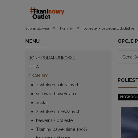
»
»
Strona główna
Tkaniny
poliester + bawełna z dodatkiem
MENU
OPCJE 
Cena: (
BONY PODARUNKOWE
JUTA
TKANINY
POLIES
z włókien naturalnych
surówka bawełniana
NOWOŚĆ
acetat
z włókien mieszanych
bawełna + poliester
Tkaniny bawełniane 100%