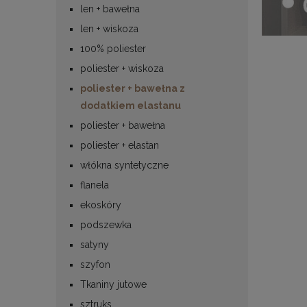
len + bawełna
len + wiskoza
100% poliester
poliester + wiskoza
poliester + bawełna z
dodatkiem elastanu
poliester + bawełna
poliester + elastan
włókna syntetyczne
flanela
ekoskóry
podszewka
satyny
szyfon
Tkaniny jutowe
sztruks