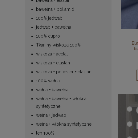
bawełna + elastan
bawełna + poliamid
100% jedwab
jedwab + bawełna
100% cupro
El
Tkaniny wiskoza 100%
b
wiskoza + acetat
wiskoza + elastan
wiskoza + poliester + elastan
100% wełna
wełna + bawełna
wełna + bawełna + włókna
syntetyczne
wełna + jedwab
wełna + włókna syntetyczne
len 100%