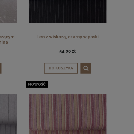
zczącym
Len z wiskozą, czarny w paski
nina
54,00 zł
DO KOSZYKA
NOWOŚĆ