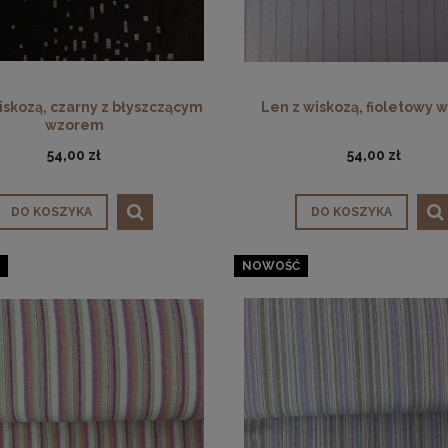
iskozą, czarny z błyszczącym
Len z wiskozą, fioletowy w
wzorem
54,00 zł
54,00 zł
anina ściągaczowa
Dzianina, ściągaczowa
DO KOSZYKA
DO KOSZYKA
19,00 zł
19,00 zł
NOWOŚĆ
na regularna:
29,00 zł
Cena regularna:
29,00 zł
jniższa cena:
29,00 zł
Najniższa cena:
29,00 zł
DO KOSZYKA
DO KOSZYKA