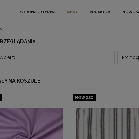
STRONA GŁÓWNA
MENU
PROMOCJE
NOWOŚC
le
PRZEGLĄDANIA
wybierz)
Promocja
AŁY NA KOSZULE
NOWOŚĆ