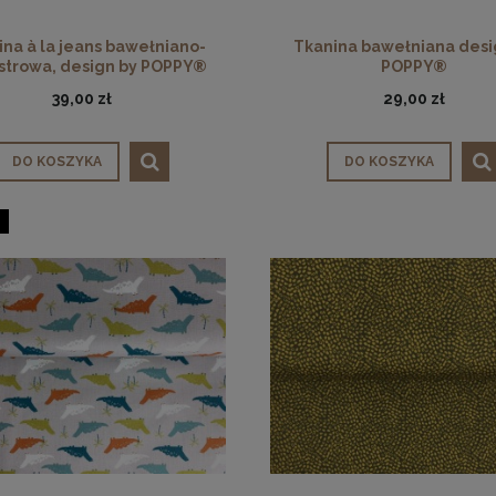
nina wiskozowa,
Tkanina wiskozowa z lnem
na à la jeans bawełniano-
Tkanina bawełniana desi
granatowa
elastyczna, czarna
strowa, design by POPPY®
POPPY®
39,00 zł
29,00 zł
30,00 zł
59,00 zł
DO KOSZYKA
DO KOSZYKA
DO KOSZYKA
DO KOSZYKA