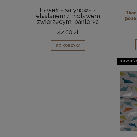
Bawełna satynowa z
Tka
Tkani
elastanem z motywem
polie
zwierzęcym, panterka
42,00 zł
DO KOSZYKA
NOWOŚĆ