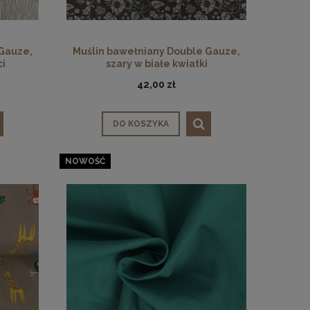
 Gauze,
Muślin bawełniany Double Gauze,
ci
szary w białe kwiatki
42,00 zł
DO KOSZYKA
NOWOŚĆ