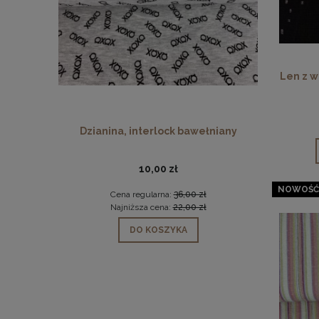
Len z w
Dzianina, interlock bawełniany
Dzi
10,00 zł
NOWOŚĆ
Cena regularna:
36,00 zł
Ce
Najniższa cena:
22,00 zł
Na
DO KOSZYKA