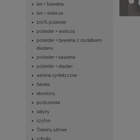
len + bawełna
len + wiskoza
100% poliester
poliester + wiskoza
poliester + bawełna z dodatkiem
elastanu
poliester + bawełna
poliester + elastan
włókna syntetyczne
flanela
ekoskóry
podszewka
satyny
szyfon
Tkaniny jutowe
sztruks