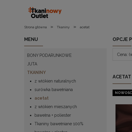
»
»
Strona główna
Tkaniny
acetat
MENU
OPCJE 
Cena: (
BONY PODARUNKOWE
JUTA
TKANINY
ACETAT
z włókien naturalnych
surówka bawełniana
NOWOŚĆ
acetat
z włókien mieszanych
bawełna + poliester
Tkaniny bawełniane 100%