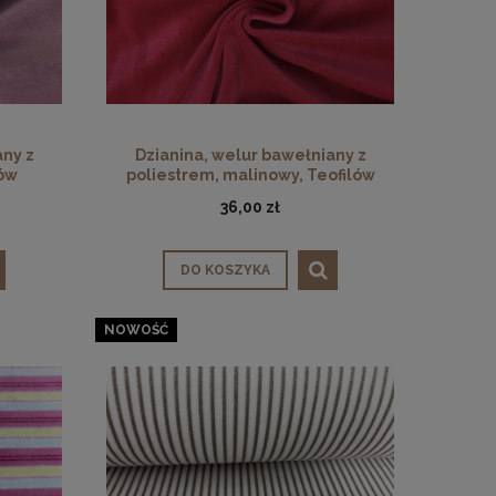
any z
Dzianina, welur bawełniany z
lów
poliestrem, malinowy, Teofilów
36,00 zł
DO KOSZYKA
NOWOŚĆ