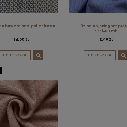
wiskozowa, wzór roślinny
Dzianina, interlock bawełniany
na bawełniano-poliestrowa
Dzianina, ściągacz prą
27,00 zł
10,00 zł
1szt=0,1mb
14,00 zł
2,90 zł
na regularna:
34,00 zł
Cena regularna:
36,00 zł
jniższa cena:
34,00 zł
Najniższa cena:
22,00 zł
DO KOSZYKA
DO KOSZYKA
DO KOSZYKA
DO KOSZYKA