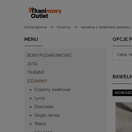
»
»
Strona główna
Dzianiny
bawełna z dodatkiem poliestru
MENU
OPCJE 
Cena: (
BONY PODARUNKOWE
JUTA
TKANINY
BAWEŁN
DZIANINY
Dzianiny swetrowe
NOWOŚĆ
Lycra
Dresówka
Single Jersey
Welur