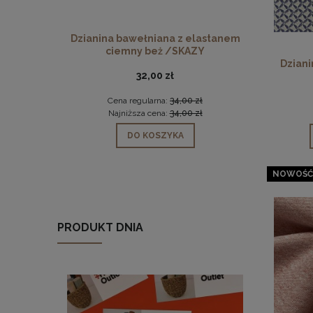
Dzianina bawełniana z elastanem
Tkanina 
ciemny beż /SKAZY
Dziani
32,00 zł
Cena regularna:
34,00 zł
Ce
Najniższa cena:
34,00 zł
Na
DO KOSZYKA
NOWOŚĆ
PRODUKT DNIA