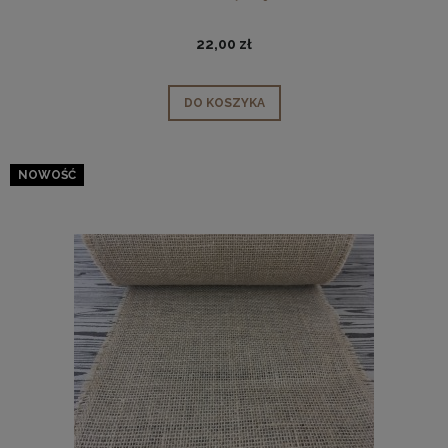
22,00 zł
DO KOSZYKA
NOWOŚĆ