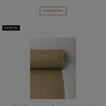
DO KOSZYKA
NOWOŚĆ