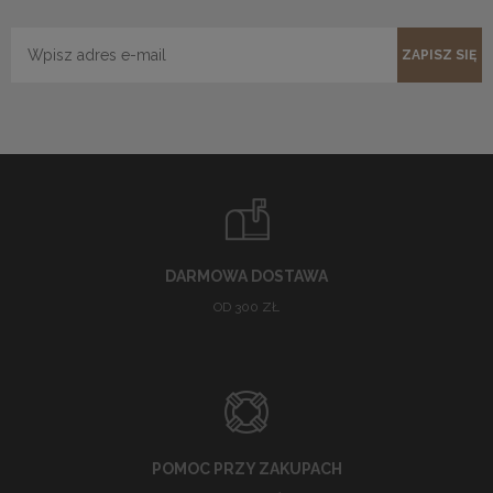
ZAPISZ SIĘ
DARMOWA DOSTAWA
OD 300 ZŁ
POMOC PRZY ZAKUPACH