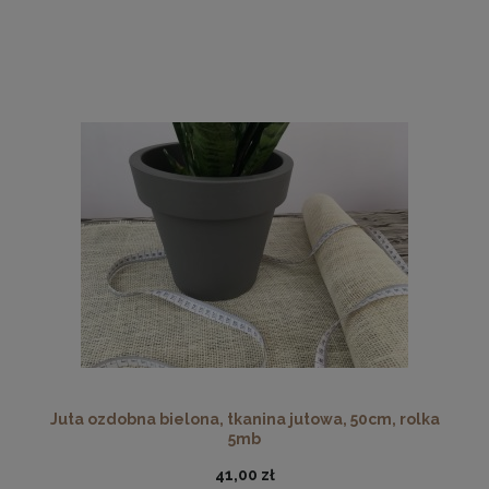
Juta ozdobna bielona, tkanina jutowa, 50cm, rolka
5mb
41,00 zł