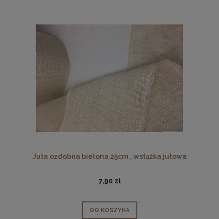
Juta ozdobna bielona 25cm , wstążka jutowa
7,90 zł
DO KOSZYKA