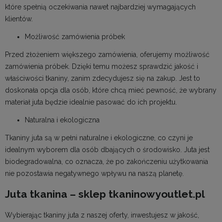
które spełnią oczekiwania nawet najbardziej wymagających
klientów.
Możliwość zamówienia próbek
Przed złożeniem większego zamówienia, oferujemy możliwość
zamówienia próbek. Dzięki temu możesz sprawdzić jakość i
właściwości tkaniny, zanim zdecydujesz się na zakup. Jest to
doskonała opcja dla osób, które chcą mieć pewność, że wybrany
materiał juta będzie idealnie pasować do ich projektu.
Naturalna i ekologiczna
Tkaniny juta są w pełni naturalne i ekologiczne, co czyni je
idealnym wyborem dla osób dbających o środowisko. Juta jest
biodegradowalna, co oznacza, że po zakończeniu użytkowania
nie pozostawia negatywnego wpływu na naszą planetę.
Juta tkanina – sklep tkaninowyoutlet.pl
Wybierając tkaniny juta z naszej oferty, inwestujesz w jakość,