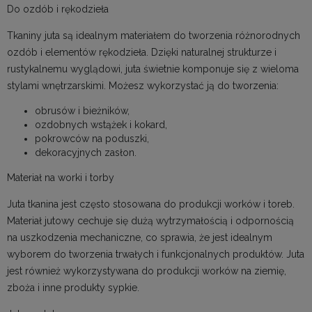
Do ozdób i rękodzieła
Tkaniny juta są idealnym materiałem do tworzenia różnorodnych
ozdób i elementów rękodzieła. Dzięki naturalnej strukturze i
rustykalnemu wyglądowi, juta świetnie komponuje się z wieloma
stylami wnętrzarskimi. Możesz wykorzystać ją do tworzenia:
obrusów i bieżników,
ozdobnych wstążek i kokard,
pokrowców na poduszki,
dekoracyjnych zasłon.
Materiał na worki i torby
Juta tkanina jest często stosowana do produkcji worków i toreb.
Materiał jutowy cechuje się dużą wytrzymałością i odpornością
na uszkodzenia mechaniczne, co sprawia, że jest idealnym
wyborem do tworzenia trwałych i funkcjonalnych produktów. Juta
jest również wykorzystywana do produkcji worków na ziemię,
zboża i inne produkty sypkie.