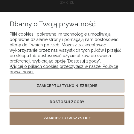
ZA 0 ZŁ
Dbamy o Twoją prywatność
O NAS
Pliki cookies i pokrewne im technologie umożliwiają
poprawne działanie strony i pomagają nam dostosować
ofertę do Twoich potrzeb. Możesz zaakceptować
POMOC
wykorzystanie przez nas wszystkich tych plików i przejść
do sklepu lub dostosować użycie plików do swoich
preferencji, wybierając opcję "Dostosuj zgody".
MOJE KONTO
Więcej o plikach cookies przeczytasz w naszej Polityce
prywatności.
PŁATNOŚCI I DOSTAWA
ZAAKCEPTUJ TYLKO NIEZBĘDNE
INFORMACJE
DOSTOSUJ ZGODY
Tkaninowy Outlet | ul. Robotnicza 1A, 53-607 Wrocław |
ZAAKCEPTUJ WSZYSTKIE
info@tkaninowyoutlet.pl
|
604 896 420
| NIP: 8943045500 | REGON:
022113796