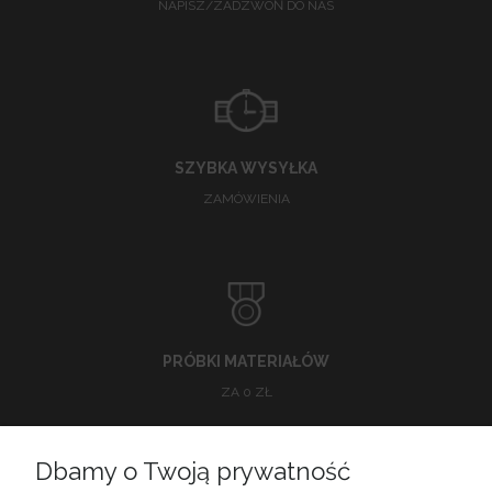
NAPISZ/ZADZWOŃ DO NAS
SZYBKA WYSYŁKA
ZAMÓWIENIA
PRÓBKI MATERIAŁÓW
ZA 0 ZŁ
Dbamy o Twoją prywatność
O NAS