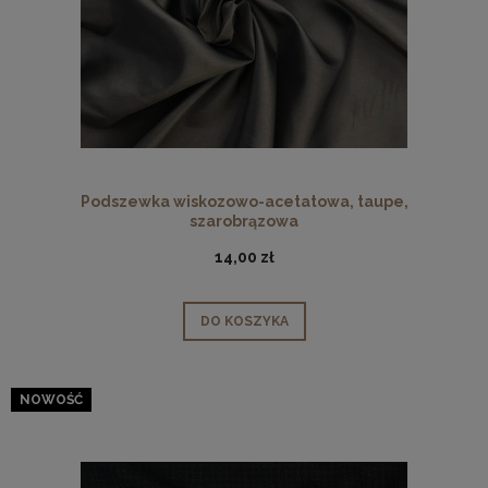
Podszewka wiskozowo-acetatowa, taupe,
szarobrązowa
14,00 zł
DO KOSZYKA
NOWOŚĆ