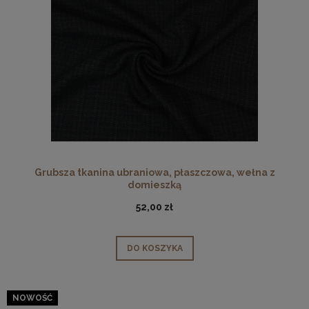
Grubsza tkanina ubraniowa, płaszczowa, wełna z
domieszką
52,00 zł
DO KOSZYKA
NOWOŚĆ