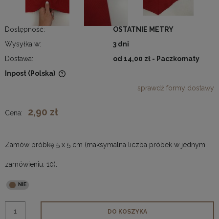
Dostępność:
OSTATNIE METRY
Wysyłka w:
3 dni
Dostawa:
od 14,00 zł
- Paczkomaty
Inpost
(Polska)
Cena nie zawiera ewentualnych kosztów płatności
sprawdź formy dostawy
2,90 zł
Cena:
Zamów próbkę 5 x 5 cm (maksymalna liczba próbek w jednym
zamówieniu: 10):
DO KOSZYKA