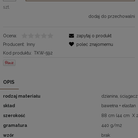
szt.
dodaj do przechowalni
Ocena:
zapytaj o produkt
Producent:
Inny
poleć znajomemu
Kod produktu:
TKW-592
OPIS
rodzaj materiału
dzianina, ściągac
skład
bawełna + elastan
szerokość
88 cm (44 cm X 2
gramatura
440 g/m2
wzór
brak