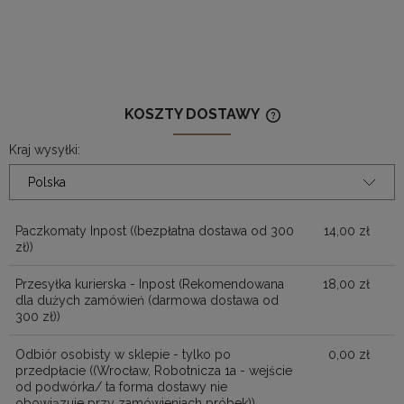
KOSZTY DOSTAWY
CENA NIE ZAWIERA
KOSZTÓW PŁATNOŚ
Kraj wysyłki:
Paczkomaty Inpost
((bezpłatna dostawa od 300
14,00 zł
zł))
Przesyłka kurierska - Inpost
(Rekomendowana
18,00 zł
dla dużych zamówień (darmowa dostawa od
300 zł))
Odbiór osobisty w sklepie - tylko po
0,00 zł
przedpłacie
((Wrocław, Robotnicza 1a - wejście
od podwórka/ ta forma dostawy nie
obowiązuje przy zamówieniach próbek))