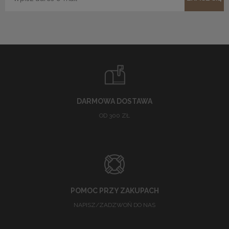
DARMOWA DOSTAWA
OD 300 ZŁ
POMOC PRZY ZAKUPACH
NAPISZ/ZADZWOŃ DO NAS