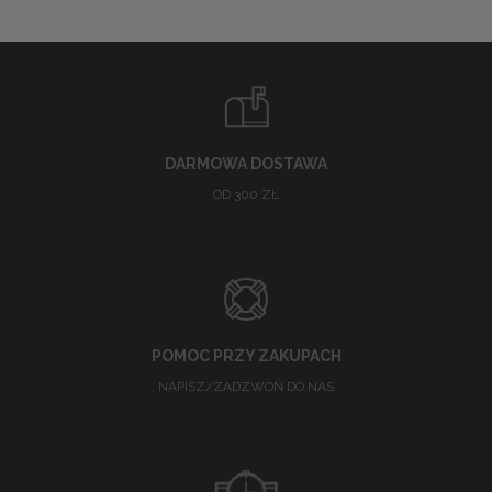
DARMOWA DOSTAWA
OD 300 ZŁ
POMOC PRZY ZAKUPACH
NAPISZ/ZADZWOŃ DO NAS