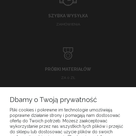
SZYBKA WYSYŁKA
ZAMÓWIENIA
PRÓBKI MATERIAŁÓW
ZA 0 ZŁ
Dbamy o Twoją prywatność
O NAS
Pliki cookies i pokrewne im technologie umożliwiają
poprawne działanie strony i pomagają nam dostosować
ofertę do Twoich potrzeb. Możesz zaakceptować
POMOC
wykorzystanie przez nas wszystkich tych plików i przejść
do sklepu lub dostosować użycie plików do swoich